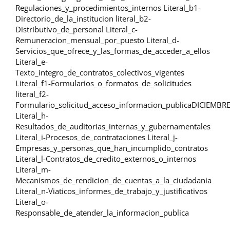
Regulaciones_y_procedimientos_internos Literal_b1-
Directorio_de_la_institucion literal_b2-
Distributivo_de_personal Literal_c-
Remuneracion_mensual_por_puesto Literal_d-
Servicios_que_ofrece_y_las_formas_de_acceder_a_ellos
Literal_e-
Texto_integro_de_contratos_colectivos_vigentes
Literal_f1-Formularios_o_formatos_de_solicitudes
literal_f2-
Formulario_solicitud_acceso_informacion_publicaDICIEMBR
Literal_h-
Resultados_de_auditorias_internas_y_gubernamentales
Literal_i-Procesos_de_contrataciones Literal_j-
Empresas_y_personas_que_han_incumplido_contratos
Literal_l-Contratos_de_credito_externos_o_internos
Literal_m-
Mecanismos_de_rendicion_de_cuentas_a_la_ciudadania
Literal_n-Viaticos_informes_de_trabajo_y_justificativos
Literal_o-
Responsable_de_atender_la_informacion_publica