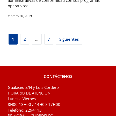
administrativas de conformidad con sus programas
operativos;…
febrero 26, 2019
Paginación
1
2
…
7
Siguientes
de
entradas
CONTÁCTENOS
Gualaceo S/N y Luis Cordero
HORARIO DE ATENCION
Lunes a Viernes
8H00-13H00 / 14H00-17H00
Teléfono: 2294113
PRINCIPAL – CHORDELEG