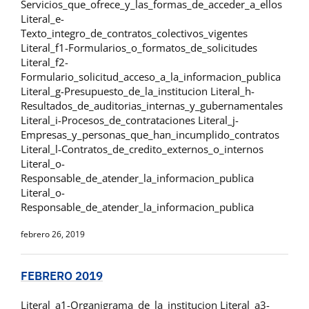
Servicios_que_ofrece_y_las_formas_de_acceder_a_ellos
Literal_e-
Texto_integro_de_contratos_colectivos_vigentes
Literal_f1-Formularios_o_formatos_de_solicitudes
Literal_f2-
Formulario_solicitud_acceso_a_la_informacion_publica
Literal_g-Presupuesto_de_la_institucion Literal_h-
Resultados_de_auditorias_internas_y_gubernamentales
Literal_i-Procesos_de_contrataciones Literal_j-
Empresas_y_personas_que_han_incumplido_contratos
Literal_l-Contratos_de_credito_externos_o_internos
Literal_o-
Responsable_de_atender_la_informacion_publica
Literal_o-
Responsable_de_atender_la_informacion_publica
febrero 26, 2019
FEBRERO 2019
Literal_a1-Organigrama_de_la_institucion Literal_a3-