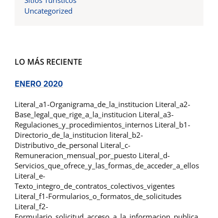
Sitios Turísticos
Uncategorized
LO MÁS RECIENTE
ENERO 2020
Literal_a1-Organigrama_de_la_institucion Literal_a2-
Base_legal_que_rige_a_la_institucion Literal_a3-
Regulaciones_y_procedimientos_internos Literal_b1-
Directorio_de_la_institucion literal_b2-
Distributivo_de_personal Literal_c-
Remuneracion_mensual_por_puesto Literal_d-
Servicios_que_ofrece_y_las_formas_de_acceder_a_ellos
Literal_e-
Texto_integro_de_contratos_colectivos_vigentes
Literal_f1-Formularios_o_formatos_de_solicitudes
Literal_f2-
Formulario_solicitud_acceso_a_la_informacion_publica