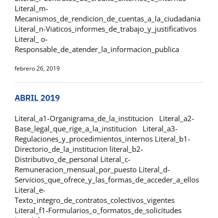
Literal_m-
Mecanismos_de_rendicion_de_cuentas_a_la_ciudadania
Literal_n-Viaticos_informes_de_trabajo_y_justificativos
Literal_ o-
Responsable_de_atender_la_informacion_publica
febrero 26, 2019
ABRIL 2019
Literal_a1-Organigrama_de_la_institucion Literal_a2-
Base_legal_que_rige_a_la_institucion Literal_a3-
Regulaciones_y_procedimientos_internos Literal_b1-
Directorio_de_la_institucion literal_b2-
Distributivo_de_personal Literal_c-
Remuneracion_mensual_por_puesto Literal_d-
Servicios_que_ofrece_y_las_formas_de_acceder_a_ellos
Literal_e-
Texto_integro_de_contratos_colectivos_vigentes
Literal_f1-Formularios_o_formatos_de_solicitudes