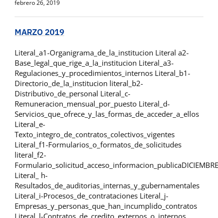
febrero 26, 2019
MARZO 2019
Literal_a1-Organigrama_de_la_institucion Literal a2-
Base_legal_que_rige_a_la_institucion Literal_a3-
Regulaciones_y_procedimientos_internos Literal_b1-
Directorio_de_la_institucion literal_b2-
Distributivo_de_personal Literal_c-
Remuneracion_mensual_por_puesto Literal_d-
Servicios_que_ofrece_y_las_formas_de_acceder_a_ellos
Literal_e-
Texto_integro_de_contratos_colectivos_vigentes
Literal_f1-Formularios_o_formatos_de_solicitudes
literal_f2-
Formulario_solicitud_acceso_informacion_publicaDICIEMBR
Literal_ h-
Resultados_de_auditorias_internas_y_gubernamentales
Literal_i-Procesos_de_contrataciones Literal_j-
Empresas_y_personas_que_han_incumplido_contratos
Literal_l-Contratos_de_credito_externos_o_internos