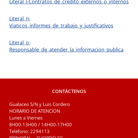
Literal_l-Contratos_de_credito_externos_o_internos
Literal_n-
Viaticos_informes_de_trabajo_y_justificativos
Literal_o-
Responsable_de_atender_la_informacion_publica
CONTÁCTENOS
Gualaceo S/N y Luis Cordero
HORARIO DE ATENCION
Lunes a Viernes
8H00-13H00 / 14H00-17H00
Teléfono: 2294113