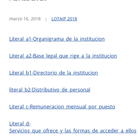
marzo 16, 2018
LOTAIP 2018
Literal_a1-Organigrama_de_la_institucion
Literal_a2-Base_legal_que_rige_a_la_institucion
Literal_b1-Directorio_de_la_institucion
literal_b2-Distributivo_de_personal
Literal_c-Remuneracion_mensual_por_puesto
Literal_d-
Servicios_que_ofrece_y_las_formas_de_acceder_a_ellos