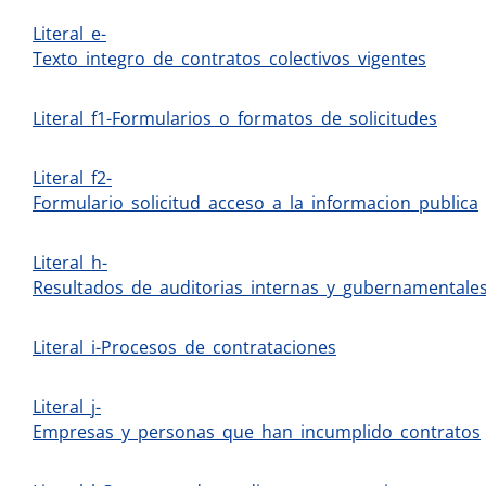
Literal_e-
Texto_integro_de_contratos_colectivos_vigentes
Literal_f1-Formularios_o_formatos_de_solicitudes
Literal_f2-
Formulario_solicitud_acceso_a_la_informacion_publica
Literal_h-
Resultados_de_auditorias_internas_y_gubernamentale
Literal_i-Procesos_de_contrataciones
Literal_j-
Empresas_y_personas_que_han_incumplido_contratos