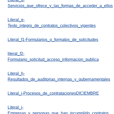
Servicios_que_ofrece_y_las_formas_de_acceder_a_ellos
Literal_e-
Texto_integro_de_contratos_colectivos_vigentes
Literal_f1-Formularios_o_formatos_de_solicitudes
literal_f2-
Formulario_solicitud_acceso_informacion_publica
Literal_h-
Resultados_de_auditorias_internas_y_gubernamentales
Literal_i-Procesos_de_contratacionesDICIEMBRE
Literal_j-
Empresas_y_personas_que_han_incumplido_contratos