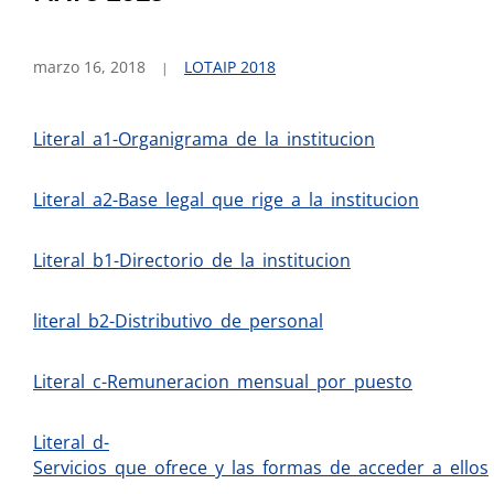
marzo 16, 2018
LOTAIP 2018
Literal_a1-Organigrama_de_la_institucion
Literal_a2-Base_legal_que_rige_a_la_institucion
Literal_b1-Directorio_de_la_institucion
literal_b2-Distributivo_de_personal
Literal_c-Remuneracion_mensual_por_puesto
Literal_d-
Servicios_que_ofrece_y_las_formas_de_acceder_a_ellos