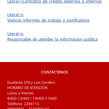
Literal_l-Contratos_de_credito_externos_o_internos
Literal_n-
Viaticos_informes_de_trabajo_y_justificativos
Literal_o-
Responsable_de_atender_la_informacion_publica
CONTÁCTENOS
Gualaceo S/N y Luis Cordero
HORARIO DE ATENCION
Lunes a Viernes
8H00-13H00 / 14H00-17H00
Teléfono: 2294113