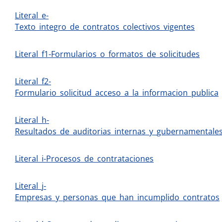
Literal_e-
Texto_integro_de_contratos_colectivos_vigentes
Literal_f1-Formularios_o_formatos_de_solicitudes
Literal_f2-
Formulario_solicitud_acceso_a_la_informacion_publica
Literal_h-
Resultados_de_auditorias_internas_y_gubernamentale
Literal_i-Procesos_de_contrataciones
Literal_j-
Empresas_y_personas_que_han_incumplido_contratos